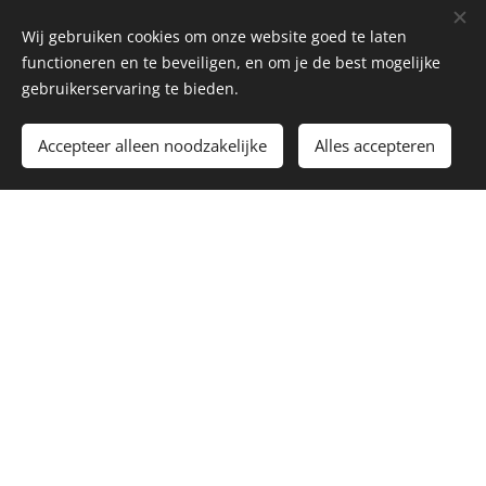
Wij gebruiken cookies om onze website goed te laten
functioneren en te beveiligen, en om je de best mogelijke
gebruikerservaring te bieden.
Indienen
Accepteer alleen noodzakelijke
Alles accepteren
Alles komt tot zijn
recht met de juiste
afbouw.